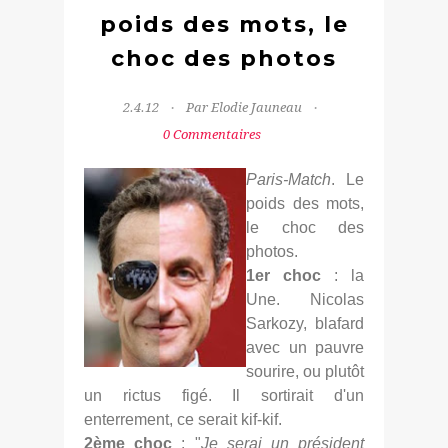
poids des mots, le
choc des photos
2.4.12
Par Elodie Jauneau
0 Commentaires
Paris-Match
. Le
poids des mots,
le choc des
photos.
1er choc
: la
Une. Nicolas
Sarkozy, blafard
avec un pauvre
sourire, ou plutôt
un rictus figé. Il sortirait d'un
enterrement, ce serait kif-kif.
2ème choc
: "
Je serai un président