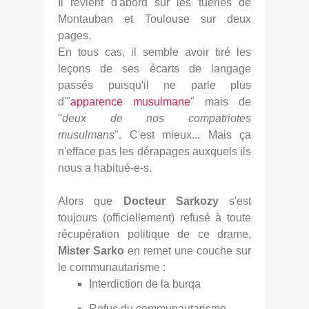
Il revient d'abord sur les tueries de
Montauban et Toulouse sur deux
pages.
En tous cas, il semble avoir tiré les
leçons de ses écarts de langage
passés puisqu'il ne parle plus
d'"
apparence musulmane
" mais de
"
deux de nos compatriotes
musulmans
". C'est mieux... Mais ça
n'efface pas les dérapages auxquels ils
nous a habitué-e-s.
Alors que
Docteur Sarkozy
s'est
toujours (officiellement) refusé à toute
récupération politique de ce drame,
Mister Sarko
en remet une couche sur
le communautarisme :
Interdiction de la burqa
Refus du communautarisme