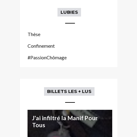
LUBIES
Thèse
Confinement
#PassionChômage
BILLETS LES + LUS
J'ai infiltré la Manif Pour
Tous