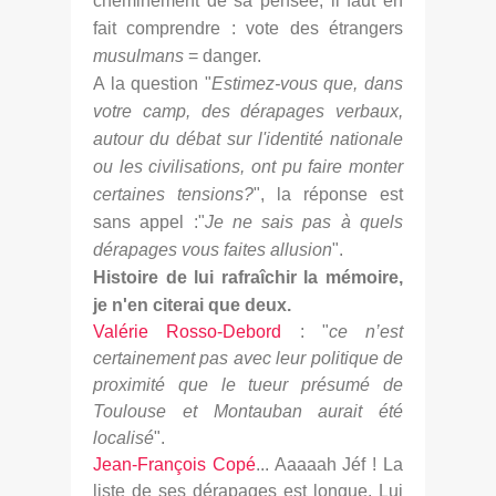
cheminement de sa pensée, il faut en
fait comprendre : vote des étrangers
musulmans
= danger.
A la question "
Estimez-vous que, dans
votre camp, des dérapages verbaux,
autour du débat sur l'identité nationale
ou les civilisations, ont pu faire monter
certaines tensions?
", la réponse est
sans appel :"
Je ne sais pas à quels
dérapages vous faites allusion
".
Histoire de lui rafraîchir la mémoire,
je n'en citerai que deux.
Valérie Rosso-Debord
: "
ce n’est
certainement pas avec leur politique de
proximité que le tueur présumé de
Toulouse et Montauban aurait
été
localisé
".
Jean-François Copé
... Aaaaah Jéf ! La
liste de ses dérapages est longue. Lui