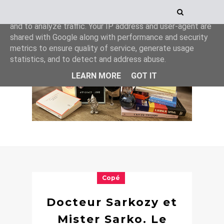
This site uses cookies from Google to deliver its services
and to analyze traffic. Your IP address and user-agent are
shared with Google along with performance and security
metrics to ensure quality of service, generate usage
statistics, and to detect and address abuse.
LEARN MORE
GOT IT
Copé
Docteur Sarkozy et
Mister Sarko. Le