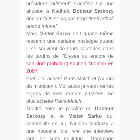
président "
différent
" s'achève sur une
allusion à Kadhafi.
Docteur Sarkozy
déclare "
On ne va pas regretter Kadhafi
quand même!
".
Mais
Mister Sarko
doit quand même
ressentir une certaine nostalgie quand
il se souvient de leurs sauteries dans
les jardins de l’Élysée ou encore de
son (fort probable) soutien financer en
2007
.
Bref. J'ai acheté Paris-Match et j'aurais
dû m'abstenir. Moi aussi je vais tirer les
leçons de mes erreurs passées: ne
plus acheter
Paris-Match
.
Tiraillé entre le paraître de
Docteur
Sarkozy
et le
Mister Sarko
qui
sommeille en lui, Nicolas Sarkozy a
une nouvelle fois livré une interview
vide de sens politique... Dommage