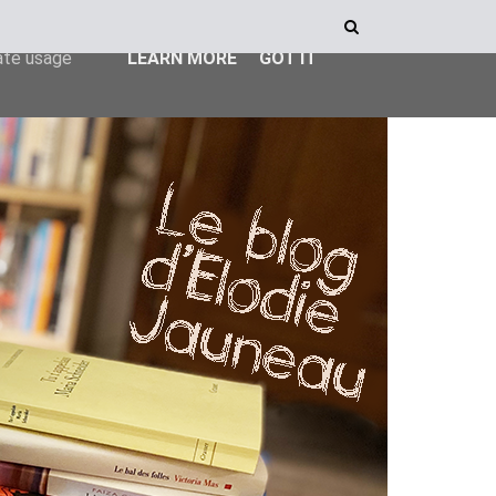
ser-agent
rate usage
LEARN MORE
GOT IT