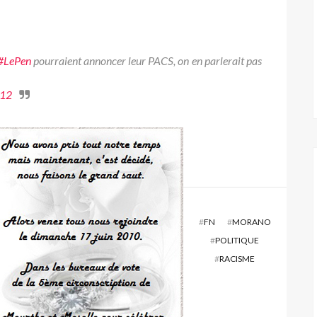
#LePen
pourraient annoncer leur PACS, on en parlerait pas
012
#
FN
#
MORANO
#
POLITIQUE
#
RACISME