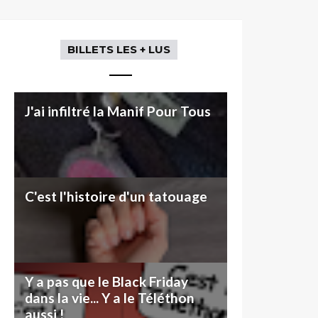
BILLETS LES + LUS
J'ai infiltré la Manif Pour Tous
C'est l'histoire d'un tatouage
Y a pas que le Black Friday
dans la vie... Y a le Téléthon
aussi !