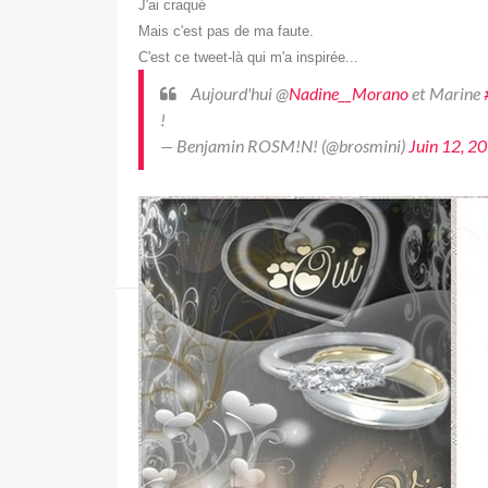
J'ai craqué
Mais c'est pas de ma faute.
C'est ce tweet-là qui m'a inspirée...
Aujourd'hui @
Nadine__Morano
et Marine
!
— Benjamin ROSM!N! (@brosmini)
Juin 12, 2