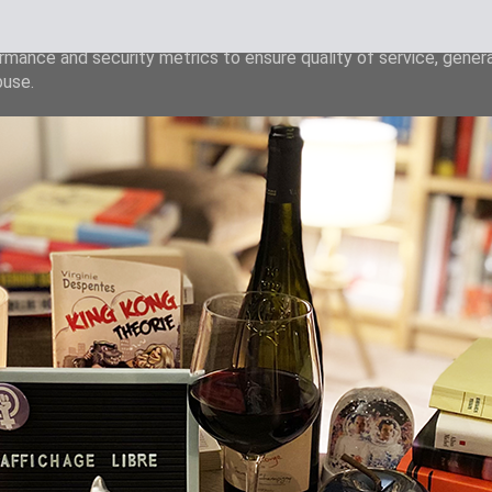
liver its services and to analyze traffic. Your IP address and u
rmance and security metrics to ensure quality of service, gene
buse.