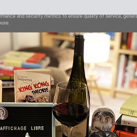
liver its services and to analyze traffic. Your IP address and u
rmance and security metrics to ensure quality of service, gene
buse.