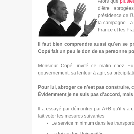
Alors que
plusie
d'être abrogé
présidence de l'
la campagne - a 
France et les Fra
Il faut bien comprendre aussi qu'en se p
Copé fait un peu le don de sa personne pou
Monsieur Copé, invité ce matin chez Eur
gouvernement, sa lenteur à agir, sa précipita
Pour lui, abroger ce n'est pas construire, c
Évidemment je ne suis pas d'accord, mais l
Il a essayé par démontrer par A+B qu'il y a
fait voter les mesures suivantes:
Le service minimum dans les transport
La loi sur les Universités