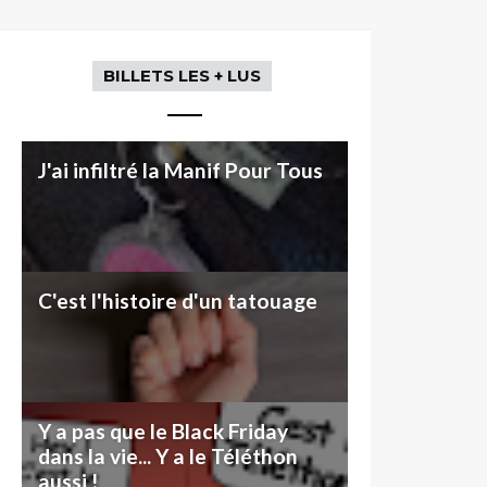
BILLETS LES + LUS
J'ai infiltré la Manif Pour Tous
C'est l'histoire d'un tatouage
Y a pas que le Black Friday
dans la vie... Y a le Téléthon
aussi !