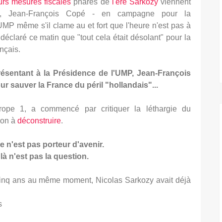
urs mesures fiscales
phares de
l'ère Sarkozy
viennent
es, Jean-François Copé - en campagne pour la
UMP même s'il clame au et fort que l'heure n'est pas à
déclaré ce matin que "tout cela était désolant" pour la
nçais.
résentant à la Présidence de l'UMP, Jean-François
r sauver la France du péril "hollandais"...
ope 1, a commencé par critiquer la léthargie du
tion à
déconstruire
.
e n'est pas porteur d'avenir.
à n'est pas la question.
 cinq ans au même moment, Nicolas Sarkozy avait déjà
s