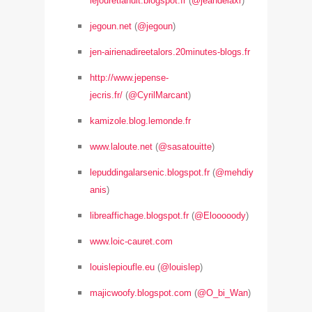
lejouretlanuit.blogspot.fr
(
@jeandelaxr
)
jegoun.net
(
@jegoun
)
jen-airienadireetalors.20minutes-blogs.fr
http://www.jepense-
jecris.fr/
(
@CyrilMarcant
)
kamizole.blog.lemonde.fr
www.laloute.net
(
@sasatouitte
)
lepuddingalarsenic.blogspot.fr
(
@mehdiy
anis
)
libreaffichage.blogspot.fr
(
@Elooooody
)
www.loic-cauret.com
louislepioufle.eu
(
@louislep
)
majicwoofy.blogspot.com
(
@O_bi_Wan
)