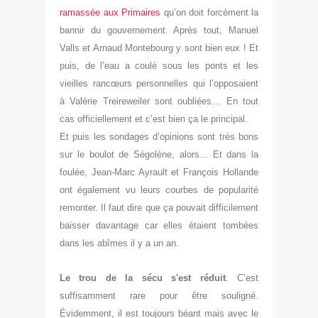
ramassée aux Primaires
qu’on doit forcément la
bannir du gouvernement. Après tout, Manuel
Valls et Arnaud Montebourg y sont bien eux ! Et
puis, de l’eau a coulé sous les ponts et les
vieilles rancœurs personnelles qui l’opposaient
à Valérie Treireweiler sont oubliées… En tout
cas officiellement et c’est bien ça le principal.
Et puis les sondages d’opinions sont très bons
sur le boulot de Ségolène, alor
s... Et dans la
foulée, Jean-Marc Ayra
ult et François Hollande
ont également vu leurs courbes de popularité
remonter. Il faut dire que ça pouvait
difficilement
baisser davan
tage car
elles étaient tombées
dans les
abîmes il y a un an.
Le trou de la sécu s'est réduit
. C’est
suffisamment rare pour être souligné.
Évidemment, il est toujours béant mais avec le