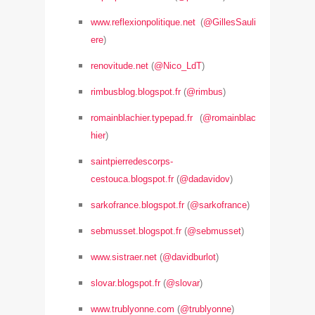
www.reflexionpolitique.net
(
@GillesSauli
ere
)
renovitude.net
(
@Nico_LdT
)
rimbusblog.blogspot.fr
(
@rimbus
)
romainblachier.typepad.fr
(
@romainblac
hier
)
saintpierredescorps-
cestouca.blogspot.fr
(
@dadavidov
)
sarkofrance.blogspot.fr
(
@sarkofrance
)
sebmusset.blogspot.fr
(
@sebmusset
)
www.sistraer.net
(
@davidburlot
)
slovar.blogspot.fr
(
@slovar
)
www.trublyonne.com
(
@trublyonne
)