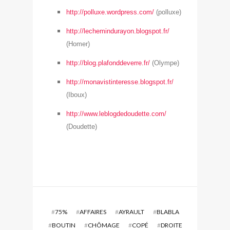
http://polluxe.wordpress.com/
(polluxe)
http://lechemindurayon.blogspot.fr/
(Homer)
http://blog.plafonddeverre.fr/
(Olympe)
http://monavistinteresse.blogspot.fr/
(Iboux)
http://www.leblogdedoudette.com/
(Doudette)
#
75%
#
AFFAIRES
#
AYRAULT
#
BLABLA
#
BOUTIN
#
CHÔMAGE
#
COPÉ
#
DROITE