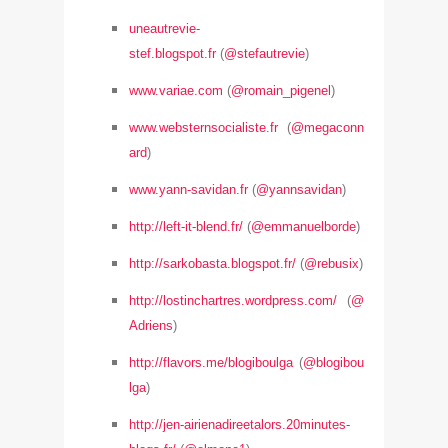
uneautrevie-
stef.blogspot.fr
(
@stefautrevie
)
www.variae.com
(
@romain_pigenel
)
www.websternsocialiste.fr
(
@megaconn
ard
)
www.yann-savidan.fr
(
@yannsavidan
)
http://left-it-blend.fr/
(
@emmanuelborde
)
http://sarkobasta.blogspot.fr/
(
@rebusix
)
http://lostinchartres.wordpress.com/
(
@
Adriens
)
http://flavors.me/blogiboulga
(
@blogibou
lga
)
http://jen-airienadireetalors.20minutes-