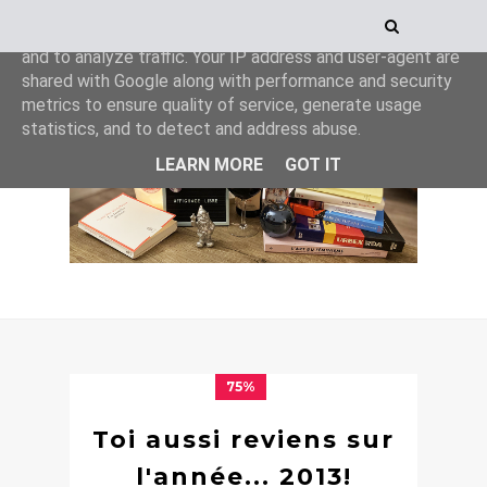
This site uses cookies from Google to deliver its services
and to analyze traffic. Your IP address and user-agent are
shared with Google along with performance and security
metrics to ensure quality of service, generate usage
statistics, and to detect and address abuse.
LEARN MORE
GOT IT
75%
Toi aussi reviens sur
l'année... 2013!