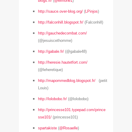
blogs.fr/
(
@elmone1
)
http://sauce.over-blog.org/
(
LPinjos
)
http://falconhill.blogspot.fr/
(Falconhill)
http://gauchedecombat.com/
(@jesuiscethomme)
http://gabale.fr/
(@gabale48)
http://heresie.hautetfort.com/
(@leheretique)
http://mapommedblog.blogspot.fr/
(petit
Louis)
http://lolobobo.fr/
(@lolobobo)
http://princesse101.typepad.com/prince
sse101/
(princesse101)
spartakiste
(
@Rosaelle
)