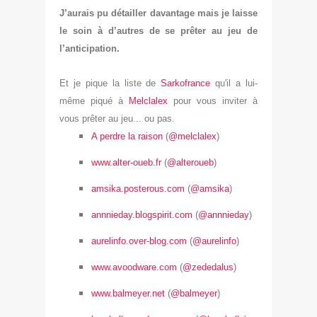
J’aurais pu détailler davantage mais je laisse
le soin à d’autres de se prêter au jeu de
l’anticipation.
Et je pique la liste de
Sarkofrance
qu'il a lui-
même piqué à
Melclalex
pour vous inviter à
vous prêter au jeu... ou pas.
A perdre la raison
(
@melclalex
)
www.alter-oueb.fr
(
@alteroueb
)
amsika.posterous.com
(
@amsika
)
annnieday.blogspirit.com
(
@annnieday
)
aurelinfo.over-blog.com
(
@aurelinfo
)
www.avoodware.com
(
@zededalus
)
www.balmeyer.net
(
@balmeyer
)