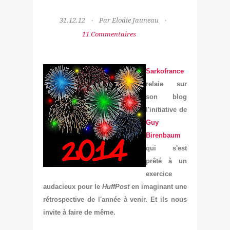
31.12.12
Par Elodie Jauneau
11 Commentaires
Sa
rk
ofrance
relaie sur
son blog
l'initiative de
Guy
Birenbaum
qui s'est
prêté à un
exercice
audacieux pour le
HuffPost
en imaginant une
rétrospective de l'année à venir. Et ils nous
invite à faire de même.