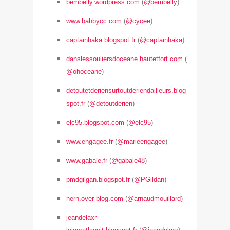
bembelly.wordpress.com
(
@bembelly
)
www.bahbycc.com
(
@cycee
)
captainhaka.blogspot.fr
(
@captainhaka
)
danslessouliersdoceane.hautetfort.com
(
@ohoceane
)
detoutetderiensurtoutderiendailleurs.blog
spot.fr
(
@detoutderien
)
elc95.blogspot.com
(
@elc95
)
www.engagee.fr
(
@marieengagee
)
www.gabale.fr
(
@gabale48
)
pmdgilgan.blogspot.fr
(
@PGildan
)
hern.over-blog.com
(
@arnaudmouillard
)
jeandelaxr-