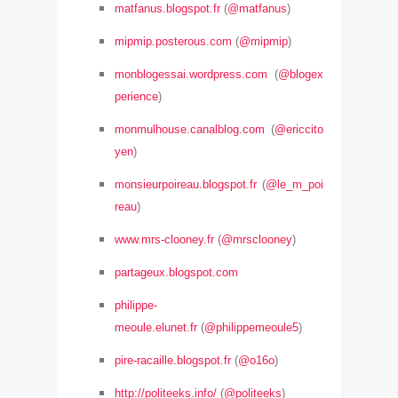
matfanus.blogspot.fr
(
@matfanus
)
mipmip.posterous.com
(
@mipmip
)
monblogessai.wordpress.com
(
@blogex
perience
)
monmulhouse.canalblog.com
(
@ericcito
yen
)
monsieurpoireau.blogspot.fr
(
@le_m_poi
reau
)
www.mrs-clooney.fr
(
@mrsclooney
)
partageux.blogspot.com
philippe-
meoule.elunet.fr
(
@philippemeoule5
)
pire-racaille.blogspot.fr
(
@o16o
)
http://politeeks.info/
(
@politeeks
)