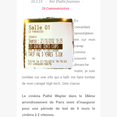
10.2.13
Par Elodie Jauneau
26 Commentaires
En
crevardant
lamentablem
ent sur mon
canap
comme
souvent le
dimanche
matin, je suis
tombée sur une info qui a failli me faire tomber
de mon canapé high tech, 1ère classe
.
Le cinéma Pathé Wepler da
ns le 18ème
arrondissement de Paris vient d'inaugurer
pour une période de test de 6 mois
le
cinéma à 2 vitesses.