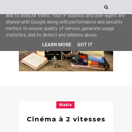
This site uses cookies from Google to deliver its services
and to analyze traffic. Your IP address and user-agent are
shared with Google along with performance and security
metrics to ensure quality of service, generate usage
statistics, and to detect and address abuse.
LEARN MORE
GOT IT
Blabla
Cinéma à 2 vitesses