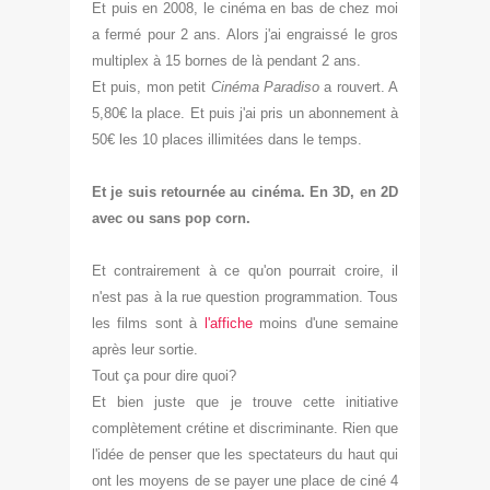
Et puis en 2008, le cinéma en bas de chez moi
a fermé pour 2 ans. Alors j'ai engraissé le gros
multiplex à 15 bornes de là pendant 2 ans.
Et puis, mon petit
Cinéma Paradiso
a rouvert. A
5
,80€ la place. Et puis j'ai pris un abonnement à
50€ les 10 places illimitées dans le temps.
Et je suis retournée au cinéma. En 3D, en 2D
avec ou sans pop corn.
Et contrairement à ce qu'on pourrait croire, il
n'est pas à la rue question programmation. Tous
les films
sont à
l'affiche
moins d'une semaine
après leur sortie.
Tout ça pour dire quoi?
Et
bien juste que je trouve cette initiative
complètement crétine et discri
minante. Rien que
l'idée de penser que les spectateurs du haut qui
ont les moyens de se payer une place de ciné
4