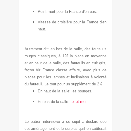
Point mort pour la France d'en bas.
Vites
se de croisière pour la France d'en
haut.
Autrement dit: en bas de la sa
lle, des fauteuils
rouges class
iques, à
12€ la pla
ce en moyenne
et en haut de la salle, des f
auteuils en cuir gris,
façon
Air France classe affaire, avec plus de
places pour les jambes et i
nclinaison à v
olonté
du fauteuil.
Le tou
t pour un sup
plém
ent de 2 €.
En haut de la salle: les bourges.
En bas de la salle:
toi et moi
.
Le patron
interviewé à ce sujet a déclaré que
cet aménagement et le surplus qu'il en c
o
ûterait