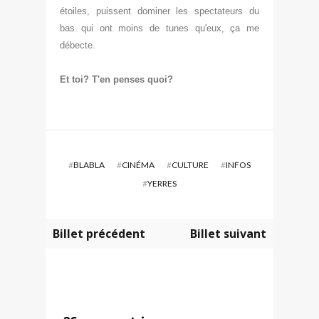
étoiles, puissent dominer les spectateurs du
bas
qui ont moins de tunes qu'eux, ça me
déb
ecte.
Et
toi? T'en penses quoi?
#
BLABLA
#
CINÉMA
#
CULTURE
#
INFOS
#
YERRES
Billet précédent
Billet suivant