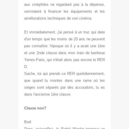
aux cinéphiles
ne regardant pas à la dépense,
serviraient à financer les équipements et les
améliorations techniques
de son cinéma.
Et immédiatement, j'ai pensé à un
truc qu
i date
d'un temps que les moins de
20 ans ne peuvent
pas conna
ître: l'époque où il y a avait une 1ère
et une 2nde classe d
ans mon train de ban
lieu
e
Yerres-Paris, qui n'
était alors pas encore
le RER
D.
Sache, toi qui prends ce RER quotidiennement,
qu
e quand tu montes dans une rame où les
sièges sont séparés par des accoudoir
s, tu es
dans l'ancienne 1ère classe.
Classe non?
Bref.
Donc, aujourd'hui, le
Pathé Wepler propose un