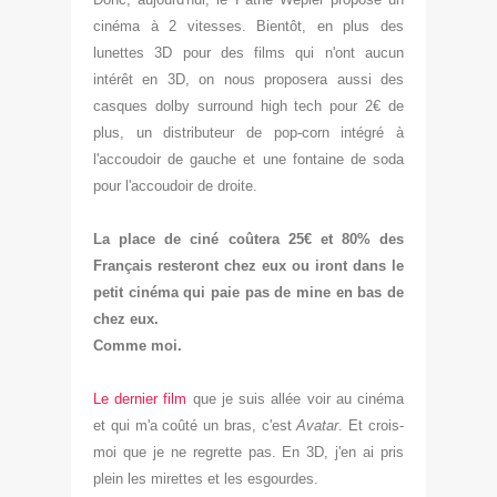
cinéma à 2 vitesses. Bien
tôt,
en plus des
lunettes 3D po
ur des films qu
i n'ont aucun
intérêt en 3D, on nous proposera aussi des
casques dolby surround high tech pour 2
€ de
plus, un distr
ibut
eur de pop-corn intégré
à
l'accoudoir de gauche et une fontain
e de soda
pour l'accoudoir de
droite.
La place de ciné co
ûtera 25€ et 80% des
Français resteront chez eux ou iront dans le
petit cinéma qui pa
ie pas de mine en bas de
c
h
ez eux.
Comme m
oi.
Le dernier film
q
ue je suis allée voir au cinéma
et qui m'a co
ûté un bras, c'est
Avatar
. Et crois-
m
oi que je ne regrette pas. En 3D, j'en ai pris
plein les mirettes et les esgourdes.