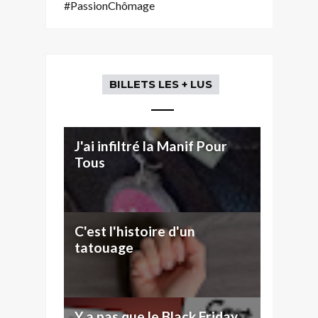
#PassionChômage
BILLETS LES + LUS
J'ai infiltré la Manif Pour
Tous
C'est l'histoire d'un
tatouage
Y a pas que le Black Friday