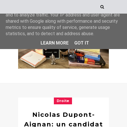
This site uses cookies from Google to deliver its services
and to analyze traffic. Your IP address and user-agent are
shared with Google along with performance and security
metrics to ensure quality of service, generate usage
statistics, and to detect and address abuse.
LEARN MORE
GOT IT
Droite
Nicolas Dupont-
Aignan: un candidat