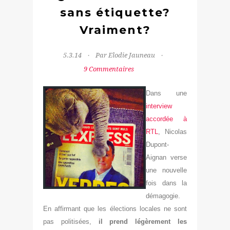
sans étiquette?
Vraiment?
5.3.14
Par Elodie Jauneau
9 Commentaires
Dans une
interview
accordée à
RTL
, Nicolas
Dupont-
Aignan verse
une nouvelle
fois dans la
démagogie.
En affirmant que les élections locales ne sont
pas politisées,
il prend légèrement les