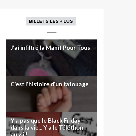
BILLETS LES + LUS
J'ai infiltré la Manif Pour Tous
C'est l'histoire d'un tatouage
Y a pas que le Black Friday
dans la vie... Y a le Téléthon
aussi !