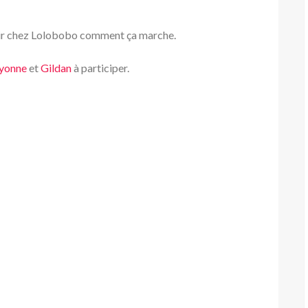
a voir chez Lolobobo comment ça marche.
lyonne
et
Gildan
à participer.