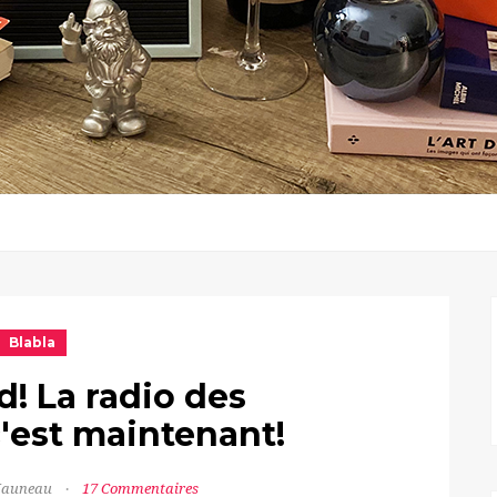
Blabla
! La radio des
'est maintenant!
 Jauneau
17 Commentaires