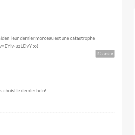
Maiden, leur dernier morceau est une catastrophe
v=EYlv-uzLDvY ;o)
Répondre
 choisi le dernier hein!