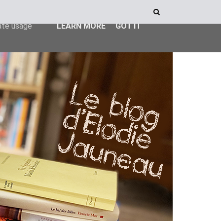
ser-agent
rate usage
LEARN MORE
GOT IT