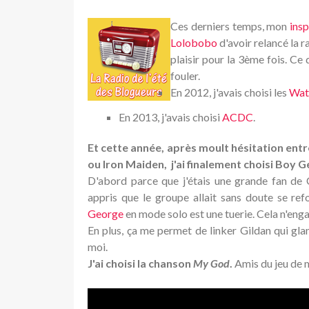
Ces derniers temps, mon
ins
Lolobobo
d'avoir relancé la r
plaisir pour la 3ème fois. Ce
fouler.
En 2012, j'avais choisi les
Wate
En 2013, j'avais choisi
ACDC
.
Et cette année, après moult hésitation ent
ou Iron Maiden, j'ai finalement choisi Boy 
D'abord parce que j'étais une grande fan de C
appris que le groupe allait sans doute se re
George
en mode solo est une tuerie. Cela n'en
En plus, ça me permet de linker Gildan qui gla
moi.
J'ai choisi la chanson
My God
.
Amis du jeu de 