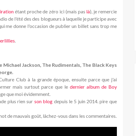
piration
étant proche de zéro ici (mais pas
là
), je remercie
adio de l'été des des blogueurs à laquelle je participe avec
 qui me donne l'occasion de publier un billet sans trop me
rlillies
.
re Michael Jackson, The Rudimentals, The Black Keys
George.
ulture Club à la grande époque, ensuite parce que j'ai
former mais surtout parce que le
dernier album de Boy
gage que moi évidemment.
nde plus rien sur
son blog
depuis le 5 juin 2014. pire que
mot de mauvais goût, lâchez-vous dans les commentaires.