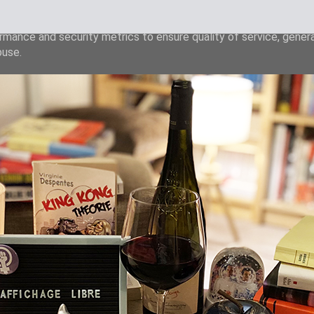
liver its services and to analyze traffic. Your IP address and u
rmance and security metrics to ensure quality of service, gene
buse.