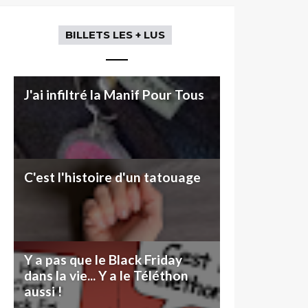
BILLETS LES + LUS
J'ai infiltré la Manif Pour Tous
C'est l'histoire d'un tatouage
Y a pas que le Black Friday
dans la vie... Y a le Téléthon
aussi !