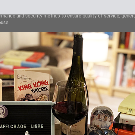
liver its services and to analyze traffic. Your IP address and u
rmance and security metrics to ensure quality of service, gene
buse.