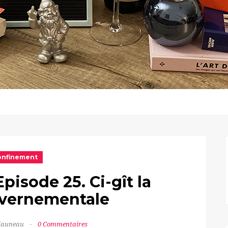
onfinement
pisode 25. Ci-gît la
vernementale
 Jauneau
0 Commentaires