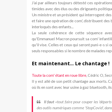
J’ai par ailleurs toujours détesté ces opérati
timides avec des élus ou des dirigeants politique
Un ministre et un président qui interrogent des
et faire une opération de com', distribuent des
interloqués des enfants...
La seule cohérence de cette séquence avec 
qu'Emmanuel Macron poursuit sa com' infantilisa
qu'il vise. Celles et ceux qui seront puni-e-s si 
seuls responsables si le nombre de malades repa
Et maintenant... Le chantage !
Toute la com' étant en roue libre
, Cédric O, Secr
Il y est allé de son petit chantage aux morts. Car
où ils en sont avec leur usine à gaz bluetooth, il
Il faut
«tout faire pour couper les 'départs
des outils numériques comme 'StopCovid', dans 