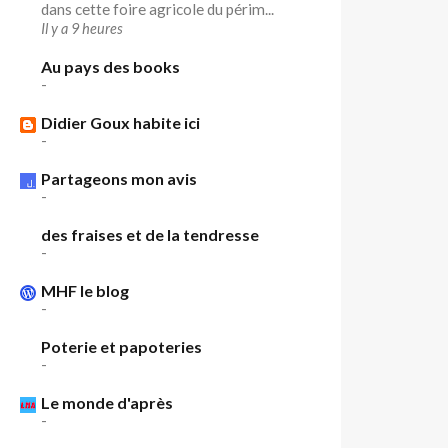
dans cette foire agricole du périm...
Il y a 9 heures
Au pays des books
-
Didier Goux habite ici
-
Partageons mon avis
-
des fraises et de la tendresse
-
MHF le blog
-
Poterie et papoteries
-
Le monde d'après
-