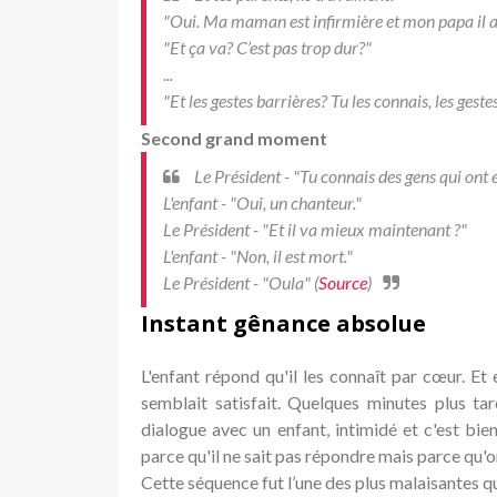
"Oui. Ma maman est infirmière et mon papa il ai
"Et ça va? C’est pas trop dur?"
...
"Et les gestes barrières? Tu les connais, les geste
Second grand moment
Le Président - "Tu connais des gens qui ont 
L'enfant - "Oui, un chanteur."
Le Président - "Et il va mieux maintenant ?"
L'enfant - "Non, il est mort."
Le Président - "Oula" (
Source
)
Instant gênance absolue
L'enfant répond qu'il les connaît par cœur. Et
semblait satisfait. Quelques minutes plus ta
dialogue avec un enfant, intimidé et c'est bi
parce qu'il ne sait pas répondre mais parce qu'o
Cette séquence fut l’une des plus malaisantes q