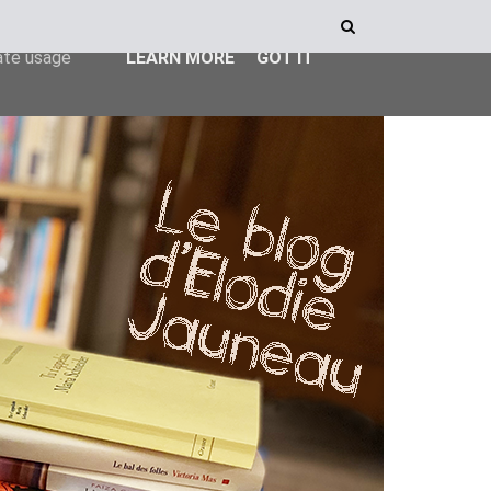
ser-agent
rate usage
LEARN MORE
GOT IT