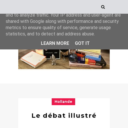
This site uses cookies from Google to deliver its services
and to analyze traffic. Your IP address and user-agent are
shared with Google along with performance and security
metrics to ensure quality of service, generate usage
statistics, and to detect and address abuse.
LEARN MORE
GOT IT
Hollande
Le débat illustré