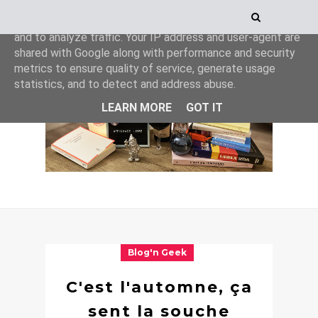
This site uses cookies from Google to deliver its services
and to analyze traffic. Your IP address and user-agent are
shared with Google along with performance and security
metrics to ensure quality of service, generate usage
statistics, and to detect and address abuse.
LEARN MORE
GOT IT
Blog'n Geek
C'est l'automne, ça
sent la souche