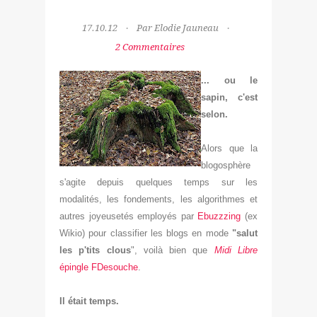
17.10.12
Par Elodie Jauneau
2 Commentaires
... ou le
sapin, c'est
selon.
Alors que la
blogosphère
s'agite depuis quelques temps sur les
modalités, les fondements, les algorithmes et
autres joyeusetés employés par
Ebuzz
zing
(ex
Wikio) pour classifier les blogs en mode
"salut
les p'tits clous
", voilà bien que
Midi Libre
épingle F
Desouc
he
.
Il était temps.