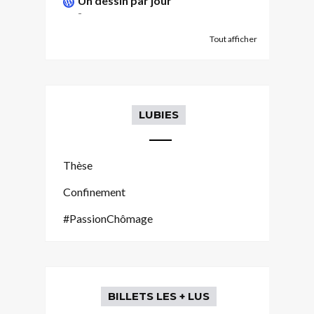
Un dessin par jour
-
Tout afficher
LUBIES
Thèse
Confinement
#PassionChômage
BILLETS LES + LUS