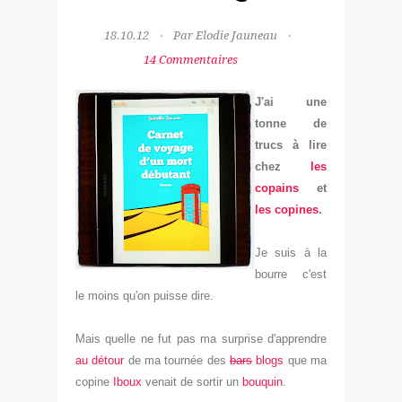
18.10.12
Par Elodie Jauneau
14 Commentaires
J'ai une
tonne de
trucs à lire
chez
les
copains
et
les copine
s
.
Je suis à la
bourre c'est
le moins qu'on puisse dire.
Mais quelle ne fut pas ma surprise d'apprendre
au détour
de ma tournée des
bars
blogs
que ma
copine
Iboux
venait de sortir un
bouq
uin
.