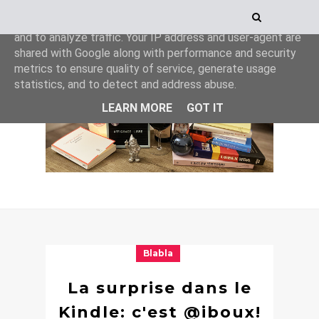
This site uses cookies from Google to deliver its services
and to analyze traffic. Your IP address and user-agent are
shared with Google along with performance and security
metrics to ensure quality of service, generate usage
statistics, and to detect and address abuse.
LEARN MORE
GOT IT
Blabla
La surprise dans le
Kindle: c'est @iboux!