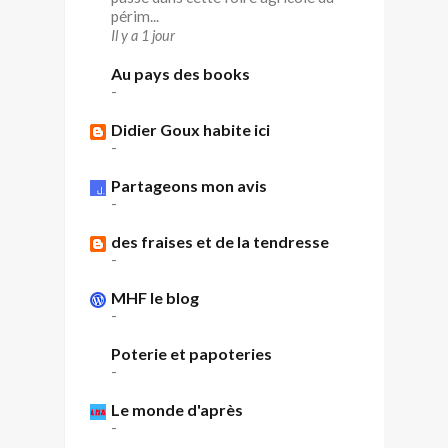
périm...
Il y a 1 jour
Au pays des books
-
Didier Goux habite ici
-
Partageons mon avis
-
des fraises et de la tendresse
-
MHF le blog
-
Poterie et papoteries
-
Le monde d'après
-