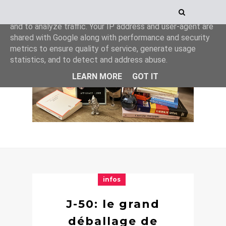
This site uses cookies from Google to deliver its services
and to analyze traffic. Your IP address and user-agent are
shared with Google along with performance and security
metrics to ensure quality of service, generate usage
statistics, and to detect and address abuse.
LEARN MORE
GOT IT
infos
J-50: le grand
déballage de