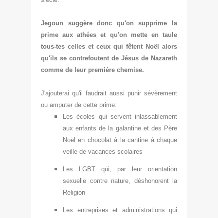
Jegoun suggère donc qu'on supprim
e
la
prime aux athées et qu'on mette en taule
tous-tes celles et ceux qui fêtent Noël alors
qu'il
s se cont
refoutent de Jésus de Nazareth
comme de leur première chemise.
J'ajouterai qu'il faudrait aussi punir sévèrement
ou amputer de cette prim
e:
Les écoles qui servent
inlassablement
aux enfants de la galantine et des
Père
Noël en ch
oc
olat à la cantine à chaque
veille de vacances scolaires
Les
LGBT qui, par leur orientation
sexuelle
contre nature, déshonorent la
Reli
gion
Les entreprises et administra
tions qui