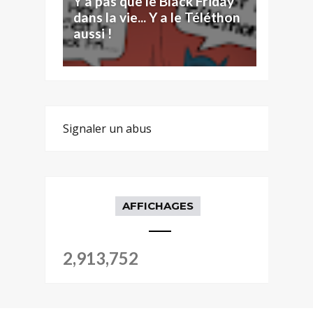
Y a pas que le Black Friday
dans la vie... Y a le Téléthon
aussi !
Signaler un abus
AFFICHAGES
2,913,752