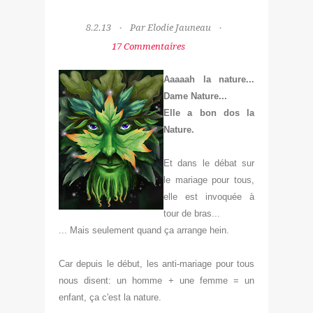
8.2.13
Par Elodie Jauneau
17 Commentaires
Aaaaah
la nature...
Dame Nature...
Elle
a bon dos la
Nature.
Et dans le
débat sur
l
e mariage pour tous,
elle
est invoquée à
tour de bras
...
... Mais seulement
q
uand ça arrange hein.
Car depuis le débu
t, les anti-mariage pour tous
nous d
isent: un homme + une femme = un
enfant
, ça c'est la nat
ure.