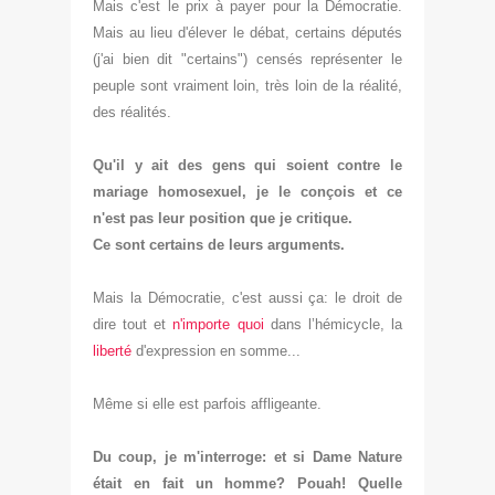
Mais
c'est l
e prix à payer pour la Démocra
tie
.
Mais au lieu d'élever
le débat, certains députés
(j
'ai bien dit
"certains") censé
s représ
enter le
peuple sont vraiment loin, très loin de la réalité,
des réalités.
Qu'il y ait des gens qui soient contre le
mariage homosexuel, je le conçois et ce
n'est pas leur position que je critique.
Ce sont
certains de leurs arguments.
Mais la
D
émocratie, c'est aussi ça: le droit de
dire tout et
n'importe quoi
dans
l’hémicycle, la
liberté
d'expression
en somme
...
Même si elle est parfois affligeante.
Du coup, je m'inte
r
roge: et si Dame Nature
éta
i
t
en fait un hom
me? P
ou
ah! Quelle