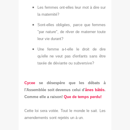
Les femmes ont-elles leur mot à dire sur
la maternité?
Sont-elles obligée
s,
parce que femmes
"par nature", de r
êv
er de materner tou
te
leur vie durant?
Une
femme
a-t-elle le droit de dire
qu'elle ne veut pas d'enfants sans être
taxée de
déviante ou subversive?
Cycee
se
dés
espère que les débats
à
l'Assemblée soit devenus celui d'
ânes bâtés
.
Comme el
le a raison!
Que de temps perdu!
Cette loi sera votée. Tout le monde le sait. Les
amendements sont rejetés un à un.