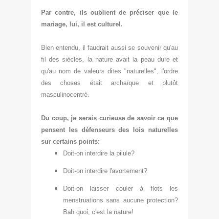
Par contre, ils oublient de préciser que le
mariage, lui, il est culturel.
Bien entendu, il faudrait aussi se souvenir qu'au
fil des sièc
les, la nature avait la peau dure et
qu'au nom de valeurs dites "naturelles",
l'ordre
des choses était arc
haïque et plut
ôt
masculinocentré.
Du cou
p, je serais curieuse de savoir ce que
pensent les déf
enseurs des lois naturelles
sur certains points:
Doit-on in
terdire la pilule?
Doit-on interdire l'avortement?
Doit-on laiss
er couler à
fl
o
ts
les
menstru
ations sans aucune pro
tection?
Bah quoi, c'est la nature!