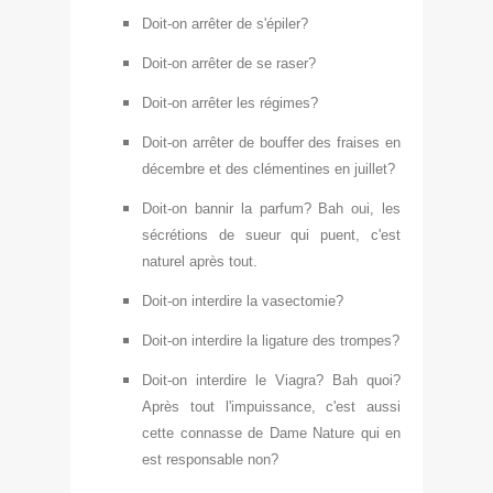
Doit
-on arrêter de s'épiler?
Doit-on arrêter de se ra
ser?
Doit-on arrêter les régimes?
Doit-on arr
êter de bouffer des fraises en
décembre et des clémentines en juillet?
Doit-on ban
nir la parfu
m
? Bah oui, les
sécrétions de sueur qui p
uent, c'est
naturel après tout.
Doit-o
n interdire la vasect
omie?
Doit-on interdire la ligature des trompes?
Doit-on interdire le
V
iagra? Bah quoi?
Après tout l'impuissance
, c'est aussi
cette connasse de Dame Nature qui en
est responsable non?