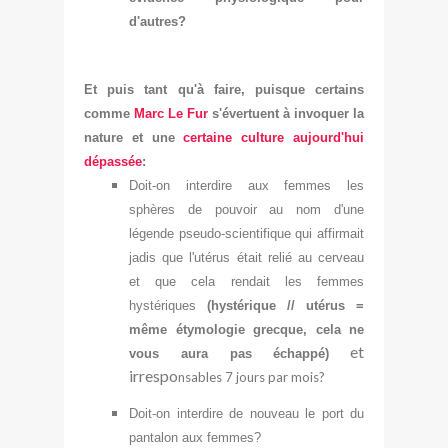
d'autres?
Et puis tant qu'à faire, puisque certains
comme
Marc Le Fur
s'évert
uent à invoquer la
nature et une
certaine culture aujourd'hui
dépassée
:
Doit-on interdire aux femmes les
sphères de pouvoir au nom d'une
légende pseudo-scientifique qui affirmai
t
jadis que l'utérus éta
it relié au cerveau
et que cela rendait les femmes
hystériques
(hystérique // utér
us =
même étymologie grecque, cela ne
et
vous aura pas échappé)
irrespo
nsables 7 jours par mois?
Doit-on interdire de nouveau le port du
pantalon aux femmes?