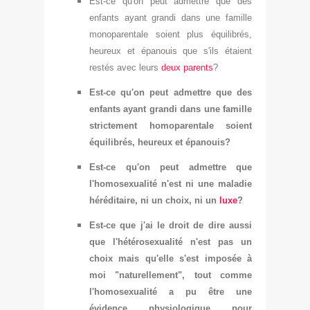
Est-ce qu
'on peut admettre que des
enfants ayant grandi dans une famille
monoparentale soient plus équilibrés,
heureux et épanouis que s'ils étaient
restés avec leurs
deux parents
?
Est-ce qu
'on peut admettre q
ue des
enfants ayant grandi dans une famille
strictement homop
arentale soient
équilibrés, heureux et épanouis?
Est-ce qu'on peut adme
ttre que
l'homosexualité n'est ni une maladie
héréditaire, ni un choix, ni un
luxe
?
Est-ce que j'ai
le droit de dire aussi
que l'hétérosexualité n'est pas un
choix
mais qu'elle s'est imposée
à
moi
"naturellement", tout comme
l'h
omosexualité a pu être une
évidence physiologique pour