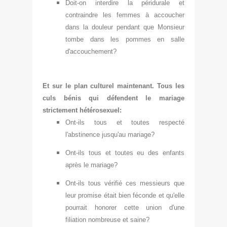
Doit-on interdire la péridurale et
contraindre les femmes à accoucher
dans la douleur pendant que Monsieur
tombe dans les po
mmes en salle
d
'accouchement?
Et sur le p
lan culturel mainten
ant. Tous
les
culs bénis
qui défendent le mariage
strictement hétérosex
uel:
Ont-ils tous et to
utes respecté
l
'abstinence jusqu'au mariage?
Ont-ils tous et toutes eu des enfants
après le mariage?
Ont-
ils tous vérifié ces messieurs que
leur promise était bien féc
onde et qu'elle
pourrait honorer cette union d'une
filia
tion nombreuse et saine?