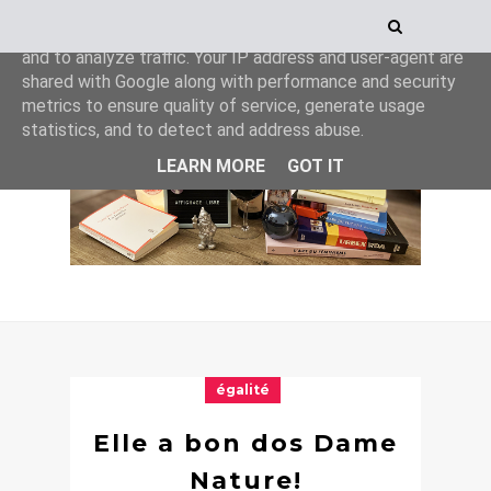
This site uses cookies from Google to deliver its services
and to analyze traffic. Your IP address and user-agent are
shared with Google along with performance and security
metrics to ensure quality of service, generate usage
statistics, and to detect and address abuse.
LEARN MORE
GOT IT
égalité
Elle a bon dos Dame
Nature!