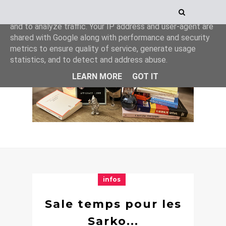
This site uses cookies from Google to deliver its services
and to analyze traffic. Your IP address and user-agent are
shared with Google along with performance and security
metrics to ensure quality of service, generate usage
statistics, and to detect and address abuse.
LEARN MORE
GOT IT
infos
Sale temps pour les
Sarko...