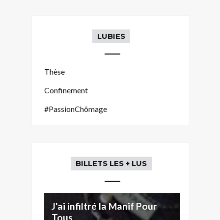
LUBIES
Thèse
Confinement
#PassionChômage
BILLETS LES + LUS
J'ai infiltré la Manif Pour
Tous