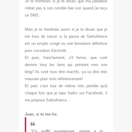
Je te mentirais si je te di
sais que ma jubilation
n'était pas à son comble hier soir quand j'ai reçu
ce
SMS.
Mais je te mentirais aussi si je
te disais que
je
m
e
fous de savoir si la pause de Sarkofrance
est un simple congé
ou une
fermeture définitive
pour cessation d'activité.
Et puis,
franchement, s'il ferme
, que vont
devenir tous les liens qui pointent vers son
blog
? Ils vont tous être inacti
fs, ça va être très
mauvais pour mon référencement!
Et puis c
'est tout de même très péni
ble qu'à
chaque fois que je tape Sarko sur Facebook, il
me propose Sarkofrance...
Juan, si tu me lis:
"Ça
suffit maintenant, rentre à la