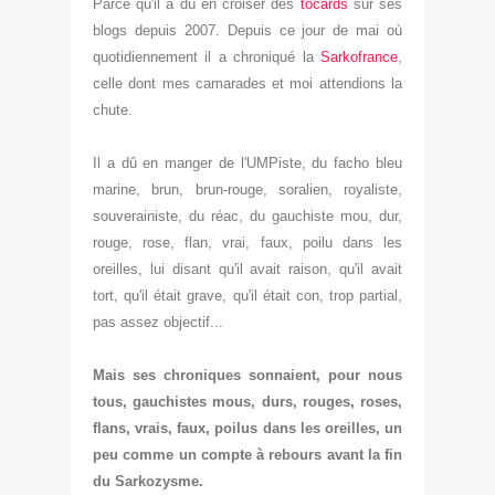
Parce qu'il a d
û en croiser des
tocards
sur ses
blogs depuis 2007. Depuis ce jour de mai où
quo
tidiennement il a chroniqué la
Sarkofrance
,
celle dont mes camarades et moi attendions la
chute.
I
l a dû en manger d
e l'UMPiste, du fac
ho bleu
marine, brun, brun
-
rouge, soralien, royaliste,
souverainiste,
du réac, du
gauchiste mo
u, dur,
ro
uge, rose, flan, vrai, faux, poilu dans les
oreilles, lui dis
ant qu'il avait raison, qu'il avait
tort, qu'il était grave, qu'il é
tait
con
, trop partial,
pas assez objectif
...
Mais
s
es chron
iques sonnaient, pour nous
tous,
gauchistes mo
us, durs, ro
uges, roses,
flans, vrais, faux, poilus dans les oreilles,
un
peu comme un compte à reb
ours
avant la fin
du
Sarkozysme.