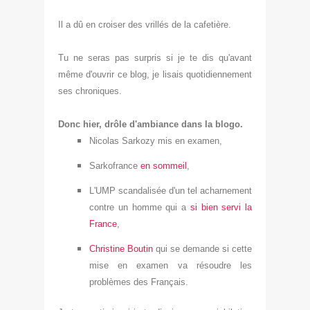
Il a dû en croiser des vrillés de la cafetière
.
T
u ne
seras pas surpris si je te dis qu
'avant
même d'ouvrir ce blog, je lisais quotidiennement
ses chron
iques.
Donc hier, drôle d'ambiance dans la blogo.
Nicolas Sark
ozy mis en examen,
Sarkofrance
en sommeil
,
L'
UMP scandalisé
e
d'un tel acharnement
contre un homme qui a
si bien servi la
France
,
Christine Boutin
qui se demande si cette
mise en examen va résoudre les
problèmes des Français
.