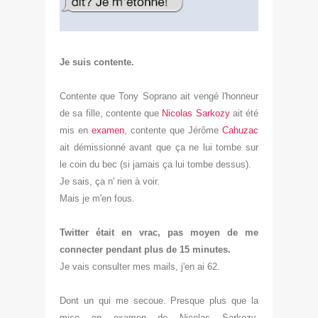
Je suis contente.
Contente que Tony Soprano ait vengé l'honne
ur
de
sa fille, contente que
Nicolas Sarkozy
ait été
mis en
examen
, contente que Jér
ôme
Cahuzac
ait démissionné avant que ça ne lui tombe sur
le coin du bec (si jamais ça lui tombe dessus).
Je sais, ça n
' ri
en à voir.
Mais je m'en fous.
Twitter était en vrac, pas moyen de me
connecter pendant
plus de 15 min
utes.
Je vais consulter mes mails, j'en ai 62.
Dont un qui me secoue. Presque
plus que la
mise en examen de Nicolas Sarkozy.