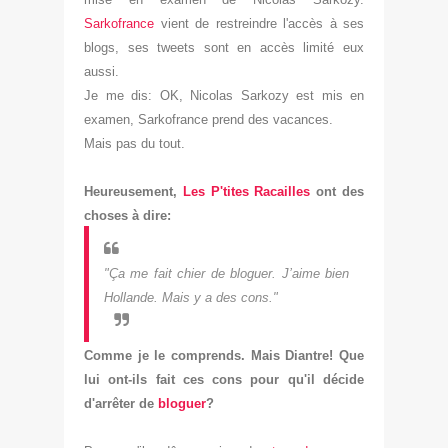
Sarkofrance
vient de restr
eindre l'accès à ses
blogs, ses tweets sont en accès limité
eux
aussi
.
Je me dis: OK, Nicolas Sarkozy est mis en
examen, Sarkofrance prend des vacances.
Mais pas du tout.
Heureusement,
Les P'tites Racailles
ont des
cho
ses à dire:
"
Ça
me fait chier de bloguer. J’aime bien
Hollande. Mais y a des cons
."
Comme je le comprends. Mais Dia
ntre! Que
lui ont-i
ls fait ces cons pour qu'il décide
d'a
rrêt
er de
bloguer
?