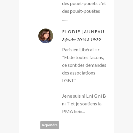
des pouét-pouéts z'et
des pouét-pouétes
.......
ELODIE JAUNEAU
3 février 2014 à 19:39
Parisien Libéral =>
"Et de toutes facons,
ce sont des demandes
des associations
LGBT."
Je ne suis ni L ni G ni B
ni T et je soutiens la
PMA hein...
Répondre