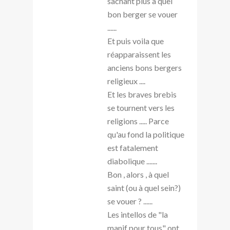
sachant plus à quel
bon berger se vouer
......
Et puis voila que
réapparaissent les
anciens bons bergers
religieux ....
Et les braves brebis
se tournent vers les
religions ..... Parce
qu'au fond la politique
est fatalement
diabolique .......
Bon , alors , à quel
saint (ou à quel sein?)
se vouer ? ......
Les intellos de "la
manif pour tous" ont