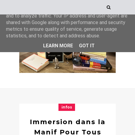
This site uses cookies from Google to deliver its services
and to analyze traffic. Your IP address and user-agent are
shared with Google along with performance and security
metrics to ensure quality of service, generate usage
statistics, and to detect and address abuse.
LEARN MORE
GOT IT
infos
Immersion dans la
Manif Pour Tous