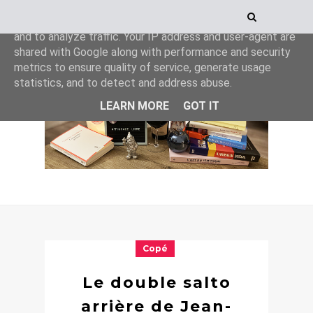
This site uses cookies from Google to deliver its services
and to analyze traffic. Your IP address and user-agent are
shared with Google along with performance and security
metrics to ensure quality of service, generate usage
statistics, and to detect and address abuse.
LEARN MORE
GOT IT
Copé
Le double salto
arrière de Jean-