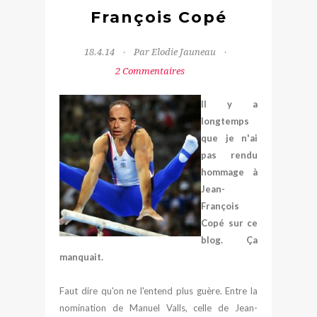
François Copé
18.4.14
Par Elodie Jauneau
2 Commentaires
Il y a
longtemps
que je n'ai
pas rendu
hommage à
Jean-
François
Copé sur ce
blog. Ça
manquait.
Faut dire qu'on ne l'entend plus guère. Entre la
nomination de Manuel Valls, celle de Jean-