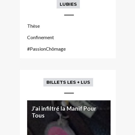
LUBIES
Thèse
Confinement
#PassionChômage
BILLETS LES + LUS
J'ai infiltré la Manif Pour
Tous