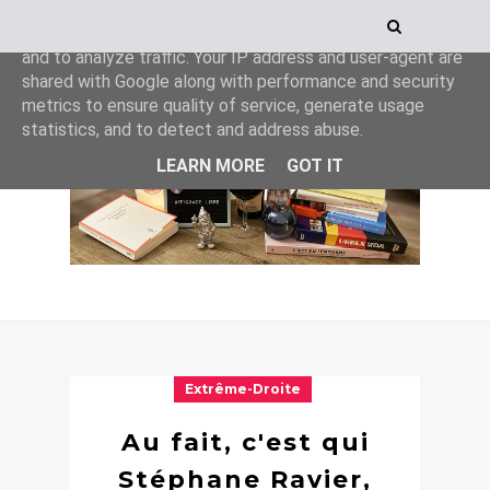
This site uses cookies from Google to deliver its services
and to analyze traffic. Your IP address and user-agent are
shared with Google along with performance and security
metrics to ensure quality of service, generate usage
statistics, and to detect and address abuse.
LEARN MORE
GOT IT
Extrême-Droite
Au fait, c'est qui
Stéphane Ravier,