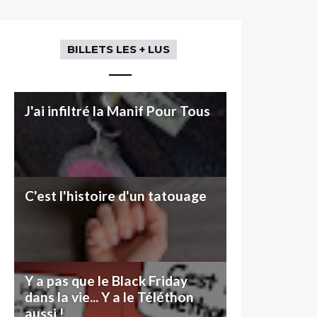
BILLETS LES + LUS
J'ai infiltré la Manif Pour Tous
C'est l'histoire d'un tatouage
Y a pas que le Black Friday
dans la vie... Y a le Téléthon
aussi !