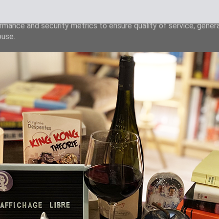
liver its services and to analyze traffic. Your IP address and u
rmance and security metrics to ensure quality of service, gene
buse.