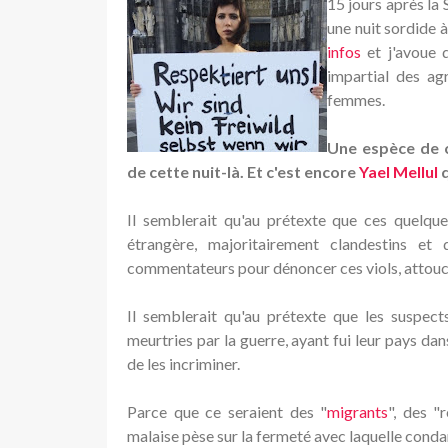
15 jours après la S
une nuit sordide 
infos
et j'avoue q
impartial des ag
femmes.
Une espèce de 
de cette nuit-là. Et c'est encore
Yael Mellul
q
Il semblerait qu'au prétexte que ces quelque
étrangère, majoritairement clandestins e
commentateurs pour dénoncer ces viols, attouch
Il semblerait qu'au prétexte que les suspects
meurtries par la guerre, ayant fui leur pays dan
de les incriminer.
Parce que ce seraient des "
migrants
", des "
malaise pèse sur la fermeté avec laquelle con