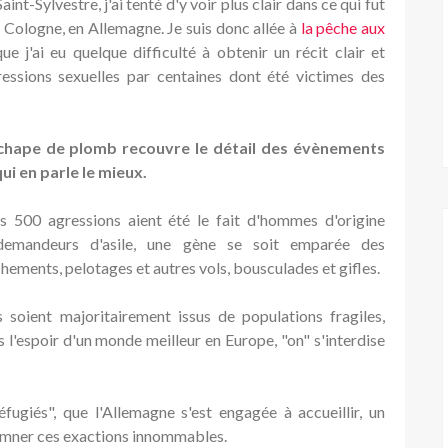
aint-Sylvestre, j'ai tenté d'y voir plus clair dans ce qui fut
à Cologne, en Allemagne. Je suis donc allée à
la pêche aux
ue j'ai eu quelque difficulté à obtenir un récit clair et
ressions sexuelles par centaines dont été victimes des
chape de plomb recouvre le détail des évènements
ui en parle le mieux.
s 500 agressions aient été le fait d'hommes d'origine
t demandeurs d'asile, une gène se soit emparée des
ements, pelotages et autres vols, bousculades et gifles.
 soient majoritairement issus de populations fragiles,
s l'espoir d'un monde meilleur en Europe, "on" s'interdise
réfugiés", que l'Allemagne s'est engagée à accueillir, un
damner ces exactions innommables.