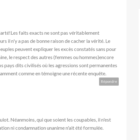
larté!Les faits exacts ne sont pas véritablement
s il n'y a pas de bonne raison de cacher la vérité. Le
euples peuvent expliquer les excès constatés sans pour
omaine, le respect des autres (femmes ou hommes)encore
s pays dits civilisés où les agressions sont permanentes
otamment comme en témoigne une récente enquête.
Répondre
boulot. Néanmoins, qui que soient les coupables, il n'est
tion ni condamnation unanime n'ait été formulée.