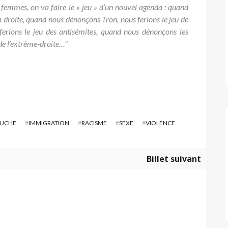
s femmes, on va faire le « jeu » d’un nouvel agenda : quand
a droite, quand nous dénonçons Tron, nous ferions le jeu de
erions le jeu des antisémites, quand nous dénonçons les
 de l’extrême-droite…"
UCHE
#
IMMIGRATION
#
RACISME
#
SEXE
#
VIOLENCE
Billet suivant