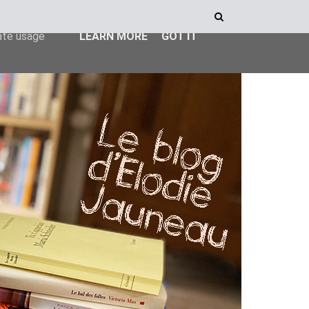
ser-agent
rate usage
LEARN MORE
GOT IT