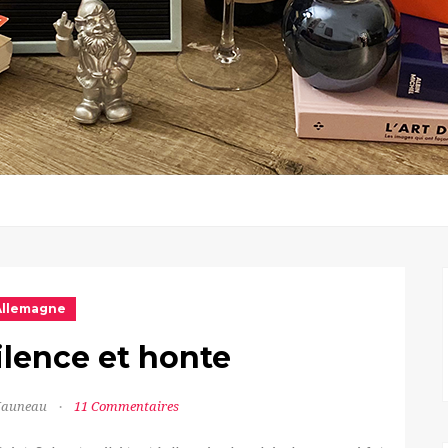
Allemagne
ilence et honte
 Jauneau
11 Commentaires