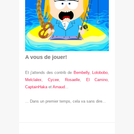
A vous de jouer!
Et j'attends des contrib de
Bembelly
,
Lolobobo
,
Melclalex
,
Cycee
,
Rosaelle
,
El Camino
,
CaptainHaka
et
Arnaud
...
... Dans un premier temps, cela va sans dire...