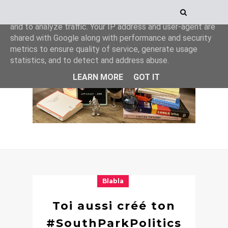
This site uses cookies from Google to deliver its services
and to analyze traffic. Your IP address and user-agent are
shared with Google along with performance and security
metrics to ensure quality of service, generate usage
statistics, and to detect and address abuse.
LEARN MORE
GOT IT
Blabla
Toi aussi créé ton
#SouthParkPolitics