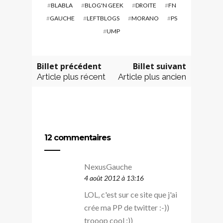
#
BLABLA
#
BLOG'N GEEK
#
DROITE
#
FN
#
GAUCHE
#
LEFTBLOGS
#
MORANO
#
PS
#
UMP
Billet précédent
Billet suivant
Article plus récent
Article plus ancien
12 commentaires
NexusGauche
4 août 2012 à 13:16
LOL, c'est sur ce site que j'ai
crée ma PP de twitter :-))
trooop cool :))