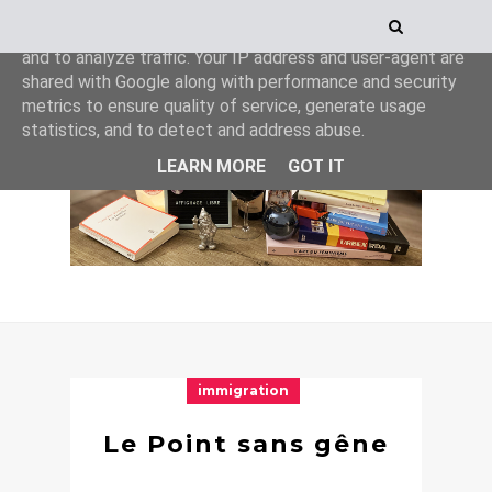
This site uses cookies from Google to deliver its services
and to analyze traffic. Your IP address and user-agent are
shared with Google along with performance and security
metrics to ensure quality of service, generate usage
statistics, and to detect and address abuse.
LEARN MORE
GOT IT
immigration
Le Point sans gêne