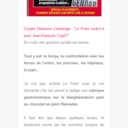
Coralie Delaume s'in
terroge: "Le Point r
oule-t-il
pour Jean-François Copé?"
En voilà une question qu'elle est bonne.
Tout y est: la bu
rqa, l
a confrontation avec les
forces de l'ordre
, les piscines, les hôpitaux,
l
a
jupe...
Je n'ai pas ach
eté
Le Point
mais je me
d
emande
s'ils ont pensé
à rédiger une
rubrique
gast
ronomique sur le blasphématoire pain
au chocolat en plein Ramadan
.
Il faut dire que depuis quelques temps,
le
boulevard ouvert par les envolées lyriques de