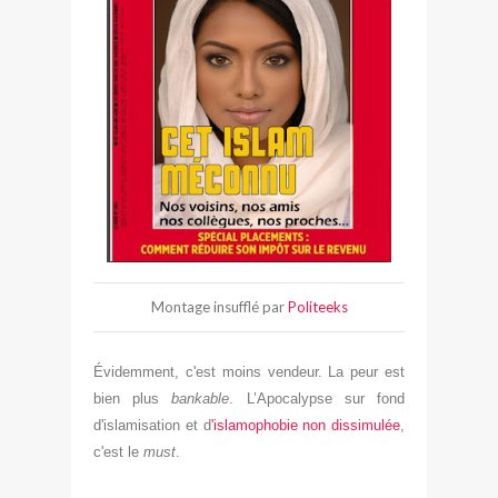
Montage insufflé
par
Politeeks
Évidemment
, c'est moins vendeur. La peur est
bien plus
bankable
.
L’Apocalypse
sur fond
d'islam
isa
tion et d
'islamophobie non diss
imulée
,
c'est le
must
.