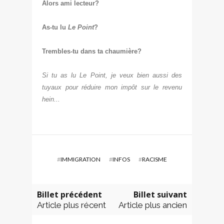
Alors
a
mi lecteur?
As-tu lu
Le Point
?
Trembles-t
u dans ta chaumière?
Si tu as lu Le Point, je veux bien aussi des
t
u
yaux pour réduire mon impôt sur le revenu
hein...
#
IMMIGRATION
#
INFOS
#
RACISME
Billet précédent
Billet suivant
Article plus récent
Article plus ancien