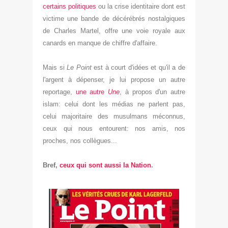
certains politiques
ou
la crise identitaire dont est
victime une bande de
décérébrés nostalg
iques
de Charles Martel, offre une voi
e
royale aux
canards en ma
nque de chiffre d'affaire
.
Mais si
Le Point
est à cour
t
d
'idées
et qu'il a
de
l'argent à dép
enser, je lui
propose un autre
reportage,
une autr
e
Une
,
à propos d'un autre
isl
am: celui dont les médias ne parlent pas,
celui majoritaire des musulmans
méconnus,
ceux qui nous ent
o
urent
: nos amis, nos
proches, nos c
ollègues
...
Bref,
ceux qui sont aussi la
Nation
.