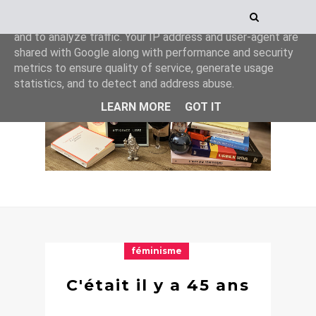
This site uses cookies from Google to deliver its services
and to analyze traffic. Your IP address and user-agent are
shared with Google along with performance and security
metrics to ensure quality of service, generate usage
statistics, and to detect and address abuse.
LEARN MORE
GOT IT
féminisme
C'était il y a 45 ans