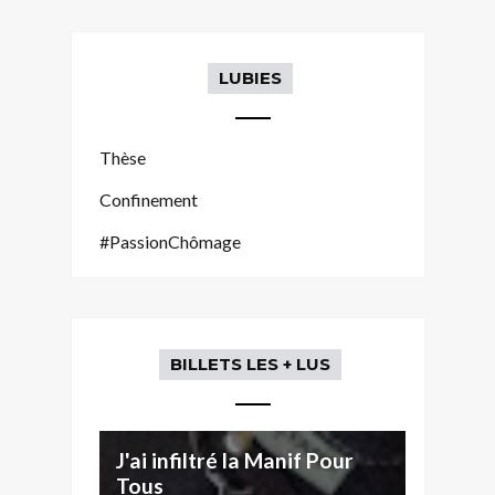
LUBIES
Thèse
Confinement
#PassionChômage
BILLETS LES + LUS
J'ai infiltré la Manif Pour
Tous