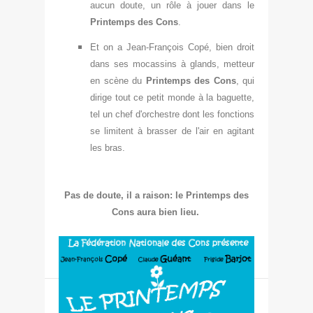
aucun dout
e, un r
ôle à jouer dans le
P
rintemps des Cons
.
Et on a Jean-François Copé, bien droit
dans ses mocassins à glands, metteur
en scène du
Pr
intemps des Cons
, qui
dirige t
out ce petit monde à la baguette,
tel un chef d'orchestre
d
ont les fonctions
se limitent à brasser de l'air en agitant
les bras.
Pas de doute, il a raison: le Printemps des
Cons aura bien l
ieu.