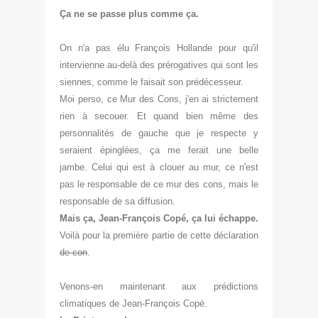
Ça
ne se passe plus comme ça.
On n'a pas élu François Hollande pour qu'il
intervienne au-delà
de
s prérogatives qui sont les
s
iennes, comme le faisait son
prédécesseur.
Moi perso, ce Mur des Cons, j'en ai strictement
rien à secouer. Et quand
bien même des
personnalités de gauche que j
e respecte
y
seraient épinglées, ça me ferait une belle
jambe. Celui
qui est à clouer au mur, ce n'est
pas le responsable de ce mur des cons, mais le
respo
nsable de sa diffusion.
Mais ça, Jean-François C
opé, ça lui échappe.
Voilà pour la première partie de cette déclara
tion
de con
.
Venons-en maintenant aux prédictions
climatiques de Jean-François C
opé.