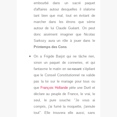
embourbé dans un sacré paquet
d'affaires autour desquelles il slalome
tant bien que mal
, tout en évitant de
mar
cher dans les étrons que sème
autour de lui Claude Guéant. On peut
donc aisément imaginer que Nicolas
Sarkozy aura un rôle à jouer dans le
Printemps des Cons
.
On a Frigide Barjot qui ne lâche rien,
sinon un paquet de
conneries
, et qui
fantasme le matin en
se rasant
s'épilant
que le
Conseil Constitu
tionnel
ne valide
pas la loi sur le mariage pour tous ou
qu
e
François Hollande
pète une Durit et
déclare au peuple de France
, le vrai, le
seul, le pure
souche: "Je vous ai
compris, j'ai fumé la moquette, j'annul
e
tout". Elle trouvera elle aussi, sans