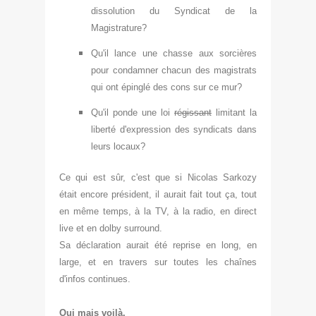
dissolution du
Syndicat de la
Mag
istrature?
Qu'il lance une chasse aux sorcières
pour condamner chacun des magistrats
qui ont épinglé des cons sur ce mur?
Qu'il ponde une loi
régissant
limitant la
liberté d'
expression des syndi
cats
dans
leurs locaux
?
Ce qui est s
ûr, c'est que si Nicolas Sarkozy
éta
it encore président, il
aurait fait tout ça, tout
en même temps,
à la TV, à la radio, en direct
live et en dolby surroun
d
.
Sa déclaration aurait été repr
ise en long, en
large, et en travers sur toutes les chaînes
d'in
fos continues.
Oui mais voilà.