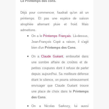
Le Printemps des cons.
Dé
jà
pour commencer, faudrait qu'on ait un
printemps. Et pas une espèce de saison
atrophiée alternant pluie
et froid. Mais
admettons.
On
a le
Printemps Français
. Là-dessus,
Jean-
François Copé a raison, il s'agit
bien d'un
P
rintemps des
C
ons
.
On a
Claude Guéant
, embourbé dans
une sombre affaire de croûtes et de
petites coupures dont il refuse
de parler
depuis aujourd'
hui
. Sa meilleure
défense
étant le silence, on po
urra s
érieusement
envisager que Claude Guéant trouve
une place de choix dans le
Pr
intemps
des Cons
.
On a Nicolas Sarkozy
, lui aussi