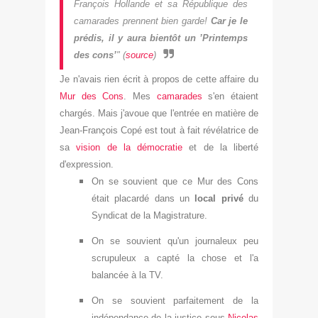
François Hollande et sa République des
camarades prennent bien garde!
Car je le
prédis, il y aura bientôt un ’Printemps
des cons’
" (
source
)
Je n'avais rien écrit à propos de cette affaire du
M
ur des
C
ons
. Mes
camarades
s'en étaient
chargés. Mais j'avoue que l'entrée en matière de
Jean-François Copé est tout à fait révélatrice de
sa
vision de la démocratie
et de la liberté
d'expression.
On se so
uvient que ce Mur des Cons
était placardé dans un
local privé
du
Syndicat de la Magistrat
ure.
On se souvient qu'un journaleux peu
scrupuleux a capté la chose et l
'a
balancée à la TV.
On se souvient parfaitement
de la
in
dépendance de la justice sous
Nicolas