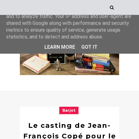
This site uses cookies from Google to deliver its services
and to analyze traffic. Your IP address and user-agent are
shared with Google along with performance and security
metrics to ensure quality of service, generate usage
statistics, and to detect and address abuse.
LEARN MORE
GOT IT
Barjot
Le casting de Jean-
François Copé pour le