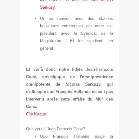
Sarkozy
.
On se so
uvient aussi des relat
ions
houleuses ent
retenues par notre ex
-
président ave
c le Syndicat de la
Mag
istrat
ure... Et les synd
i
cats en
général.
Et v
oilà donc notre fidèle Jean-Franço
is
Copé, nostalgique d
e l'omniprésid
ence
omnipotente de Nicolas Sarkozy, qui
s'offusque que François Hollande ne soit pas
intervenu
après cette affaire du Mur des
Cons
.
C'te blague.
Qu
e veut-il
Jean-François C
opé?
Que François Hollande
exige la