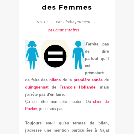
des Femmes
6.5.13
Par Elodie Jauneau
24 Commentaires
J'arrête pas
de dire
partout qu'il
est
prématuré
de faire des
bilans
de la
première année
de
quinquennat
de
François Hollande
, mais
j'arrête pas d'en faire.
Ça doit être mon côté mouton. Ou
ch
ien de
Pavlov
, je ne sais pas.
Toujours est-il qu'en termes de bilan,
j'adresse une mention particulière à Najat