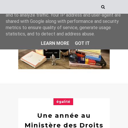
This site uses cookies from Google to deliver its services
and to analyze traffic. Your IP address and user-agent are
shared with Google along with performance and security
metrics to ensure quality of service, generate usage
statistics, and to detect and address abuse.
LEARN MORE
GOT IT
égalité
Une année au
Ministère des Droits