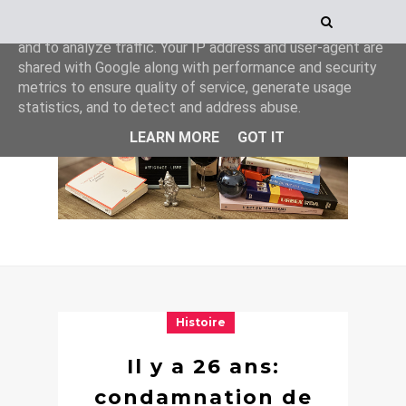
This site uses cookies from Google to deliver its services
and to analyze traffic. Your IP address and user-agent are
shared with Google along with performance and security
metrics to ensure quality of service, generate usage
statistics, and to detect and address abuse.
LEARN MORE
GOT IT
Histoire
Il y a 26 ans:
condamnation de