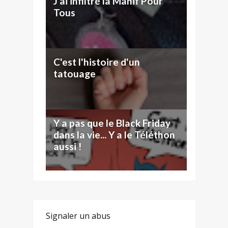
J'ai infiltré la Manif Pour
Tous
C'est l'histoire d'un
tatouage
Y a pas que le Black Friday
dans la vie... Y a le Téléthon
aussi !
Signaler un abus