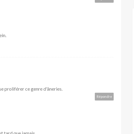
ein.
sse proliférer ce genre d'âneries.
Répondre
ut tard que jamais.