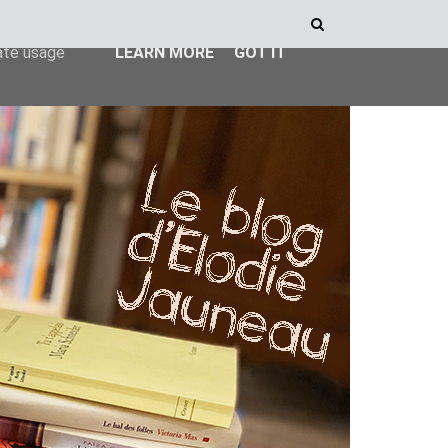
ser-agent
rate usage
LEARN MORE
GOT IT