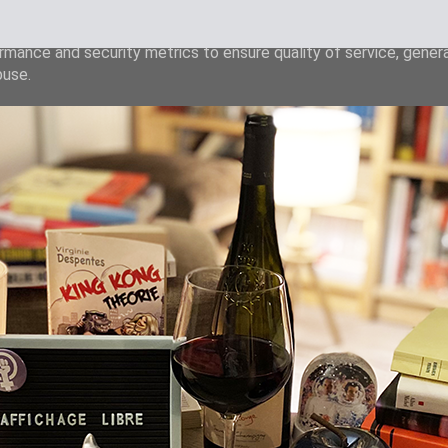
liver its services and to analyze traffic. Your IP address and u
rmance and security metrics to ensure quality of service, gene
buse.