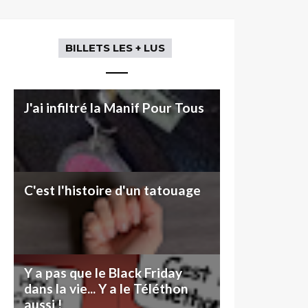
BILLETS LES + LUS
J'ai infiltré la Manif Pour Tous
C'est l'histoire d'un tatouage
Y a pas que le Black Friday
dans la vie... Y a le Téléthon
aussi !