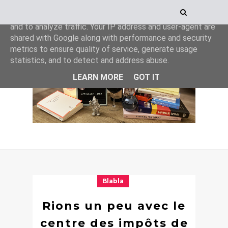
This site uses cookies from Google to deliver its services
and to analyze traffic. Your IP address and user-agent are
shared with Google along with performance and security
metrics to ensure quality of service, generate usage
statistics, and to detect and address abuse.
LEARN MORE
GOT IT
Blabla
Rions un peu avec le
centre des impôts de